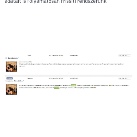
adatait is folyamatosan frissíti rendszerünk.